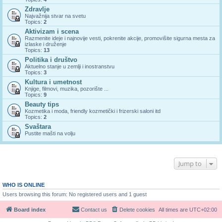
Zdravlje
Najvažnija stvar na svetu
Topics:
2
Aktivizam i scena
Razmenite ideje i najnovije vesti, pokrenite akcije, promovišite sigurna mesta za
izlaske i druženje
Topics:
13
Politika i društvo
Aktuelno stanje u zemlji i inostranstvu
Topics:
3
Kultura i umetnost
Knjige, filmovi, muzika, pozorište ...
Topics:
9
Beauty tips
Kozmetika i moda, friendly kozmetički i frizerski saloni itd
Topics:
2
Svaštara
Pustite mašti na volju
Jump to
WHO IS ONLINE
Users browsing this forum: No registered users and 1 guest
Board index
Contact us
Delete cookies
All times are
UTC+02:00