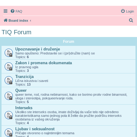
FAQ
Login
S
Board index
e
TIQ Forum
a
Forum
r
Upoznavanje i druženje
c
Samo opušteno: Predstavite se i (pri)družite (nam) se
Topics:
6
h
Zakon i promena dokumenata
Iz pravnog ugla
Topics:
3
Tranzicija
Lična iskustva i saveti
Topics:
13
Queer
queer teme, rod, rodna nebinarnost, kako se borimo protiv rodne binarnosti,
uloga i stereotipa, pokqueerivanje roda.
Topics:
5
Interseks
Ukoliko ste interseks osoba, imate doživljaj da vaše telo nije određeno
karakteristikama samo jednog pola ili želite da pružite podršku interseks
osobi/ama iz vašeg okruženja
Topics:
4
Ljubav i seksualnost
Pričajte otvoreno o najintimnijim temama
Topics:
4