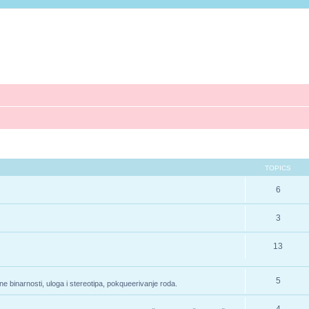
TOPICS
6
3
13
5
e binarnosti, uloga i stereotipa, pokqueerivanje roda.