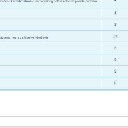
4
određeno karakteristikama samo jednog pola ili želite da pružite podršku
4
2
13
 sigurna mesta za izlaske i druženje
3
9
2
0