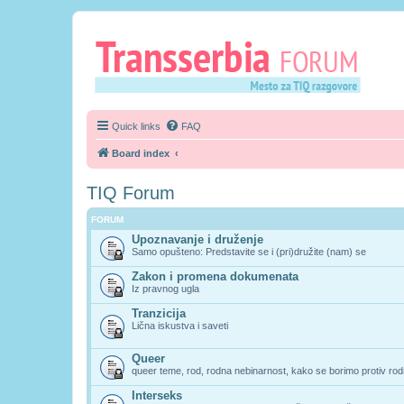
Quick links
FAQ
Board index
TIQ Forum
FORUM
Upoznavanje i druženje
Samo opušteno: Predstavite se i (pri)družite (nam) se
Zakon i promena dokumenata
Iz pravnog ugla
Tranzicija
Lična iskustva i saveti
Queer
queer teme, rod, rodna nebinarnost, kako se borimo protiv rodn
Interseks