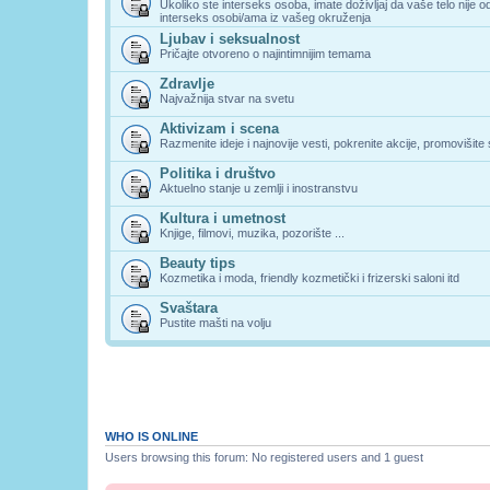
Ukoliko ste interseks osoba, imate doživljaj da vaše telo nije 
interseks osobi/ama iz vašeg okruženja
Ljubav i seksualnost
Pričajte otvoreno o najintimnijim temama
Zdravlje
Najvažnija stvar na svetu
Aktivizam i scena
Razmenite ideje i najnovije vesti, pokrenite akcije, promovišite
Politika i društvo
Aktuelno stanje u zemlji i inostranstvu
Kultura i umetnost
Knjige, filmovi, muzika, pozorište ...
Beauty tips
Kozmetika i moda, friendly kozmetički i frizerski saloni itd
Svaštara
Pustite mašti na volju
WHO IS ONLINE
Users browsing this forum: No registered users and 1 guest