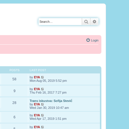
Search
Advanced search
Login
POSTS
LAST POST
V
by
EYA
58
i
Mon Aug 05, 2019 5:52 pm
e
w
V
by
EYA
9
t
i
Thu Feb 16, 2017 7:27 pm
h
e
e
w
Trans iskustva: Sofija Stević
l
28
t
V
by
EYA
a
h
i
Wed Jan 30, 2019 10:47 am
t
e
e
e
l
w
s
V
by
EYA
a
6
t
t
i
Wed Apr 17, 2019 1:51 pm
t
h
p
e
e
e
o
w
s
V
by
EYA
l
s
t