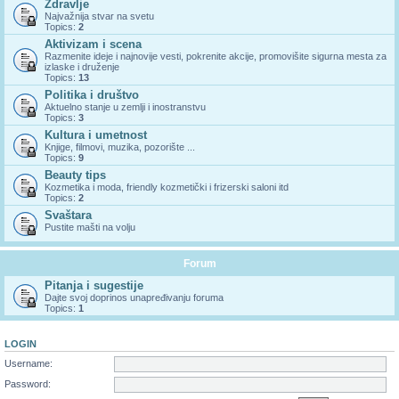
Zdravlje
Najvažnija stvar na svetu
Topics:
2
Aktivizam i scena
Razmenite ideje i najnovije vesti, pokrenite akcije, promovišite sigurna mesta za
izlaske i druženje
Topics:
13
Politika i društvo
Aktuelno stanje u zemlji i inostranstvu
Topics:
3
Kultura i umetnost
Knjige, filmovi, muzika, pozorište ...
Topics:
9
Beauty tips
Kozmetika i moda, friendly kozmetički i frizerski saloni itd
Topics:
2
Svaštara
Pustite mašti na volju
Forum
Pitanja i sugestije
Dajte svoj doprinos unapređivanju foruma
Topics:
1
LOGIN
Username:
Password: