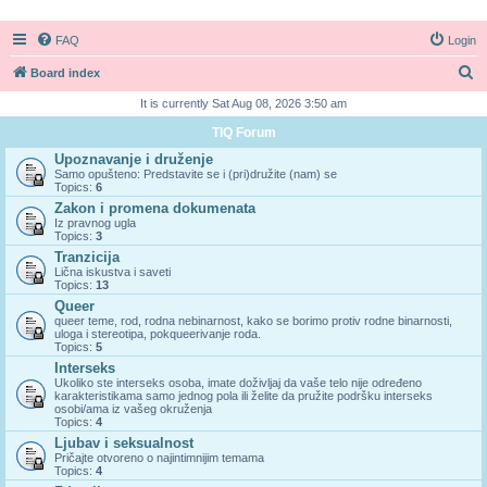
FAQ
Login
S
Board index
e
It is currently Sat Aug 08, 2026 3:50 am
a
TIQ Forum
r
Upoznavanje i druženje
Samo opušteno: Predstavite se i (pri)družite (nam) se
c
Topics:
6
h
Zakon i promena dokumenata
Iz pravnog ugla
Topics:
3
Tranzicija
Lična iskustva i saveti
Topics:
13
Queer
queer teme, rod, rodna nebinarnost, kako se borimo protiv rodne binarnosti,
uloga i stereotipa, pokqueerivanje roda.
Topics:
5
Interseks
Ukoliko ste interseks osoba, imate doživljaj da vaše telo nije određeno
karakteristikama samo jednog pola ili želite da pružite podršku interseks
osobi/ama iz vašeg okruženja
Topics:
4
Ljubav i seksualnost
Pričajte otvoreno o najintimnijim temama
Topics:
4